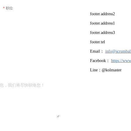
职位
footer.address2
footer.address1
footer.address3
footer.tel
Email：
info@scrumbal
Facebook：
https://www
Line：@kolmaster