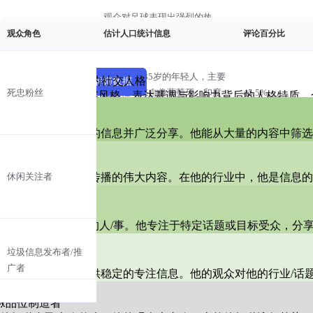
示例数据
观众对足球表现出强烈的热
足球
情，常常讨论比赛、球员和罗
45%
观众角色
估计人口统计信息
评论百分比
isioma ♡ 的社交人格
纳尔多的职业生涯亮点。
参与者
倾听者
年龄在18-35岁的年轻人，主要
解锁 isioma ♡ 的社交人格
查看示例
解锁数据
分享者
创造者
死忠粉丝
是男性，来自像葡萄牙、印度
45.5%
了解isioma ♡的内容风格、表达基调与影响力背后的人格特质
许多评论表达了希望罗纳尔多
策展人
和伊朗这样的足球热爱国家。
旅行
访问他们国家的愿望，表明对
15%
🧑‍🎨策展人
他总能发现最有趣的信息并广泛分享。他能从大量的内容中筛选
旅行和文化交流的热爱。
播报者
性别混合，年龄在15-50岁，来
🙋播报者
能播报出像野火般传播的伟大内容。在他的行业中，他是信息的
休闲关注者
自不同地区，对足球感兴趣但
35.2%
粉丝对罗纳尔多的个人生活、
引流人
没有深入参与。
名人文化
代言和与其他名人的互动深感
25%
🏄引流人
兴趣。
他始终关注“热门”的人/事。他专注于特定话题或目标受众，分
提供者
没有特定的年龄或性别，专注
垃圾信息发布者/推
🎙️提供者
于自我推广或与内容无关的事
19.3%
广者
粉丝积极参与帖子，寻求点
他的观众依赖他提供稳定的专注信息。他的观众对他的行业/话
务，如加密货币诈骗。
社交媒体互动
赞、关注和互动，显示出对社
5%
品位制造者
交媒体动态的浓厚兴趣。
💃品位制造者