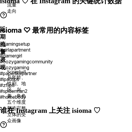
isioma ♡ 在 Instagram 的关键统计数据
流量
走向
近
isioma ♡ 最常用的内容标签
期
#gamingsetup
流
#girlapartment
量
#gamergirl
表
#cozygamingcommunity
现
#cozygaming
Scrumball
#paperlikepartner
从年龄、
#ipadtips
性别、地
#zflip8
区、兴
#spiderman2
趣、角色
#homebody
五个维度
塑造完整
谁在 Instagram 上关注 isioma ♡
立体的受
众画像