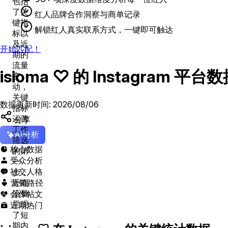
包括
了关
红人品牌合作洞察与商单记录
键指
解锁红人真实联系方式，一键即可触达
标以
及近
开始匹配！
期的
流量
isioma ♡ 的 Instagram
变
动，
关键
数据更新时间: 2026/08/06
指标
运营
分享
工作
AI分析
筛选
核心数据

的第
受众分析

一
社交人格

步，
营销路径
近期

合作帖文
流量

呈现
近期热门

了短
期内