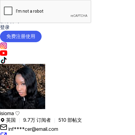

AI工具
定价
服务咨询
登录
免费注册使用
isioma ♡
英国
9.7万 订阅者
510 部帖文

inf****cer@email.com