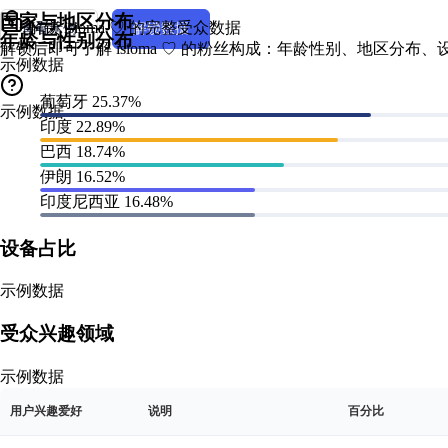
国家与地区分布
解锁 isioma ♡ 的完整受众数据
查看示例
解锁数据
年龄与性别分布
解锁后即可了解 isioma ♡ 的粉丝构成：年龄性别、地区分
示例数据
葡萄牙
25.37%
示例数据
印度
22.89%
巴西
18.74%
伊朗
16.52%
印度尼西亚
16.48%
设备占比
示例数据
受众兴趣领域
示例数据
用户兴趣爱好
说明
百分比
粉丝角色画像