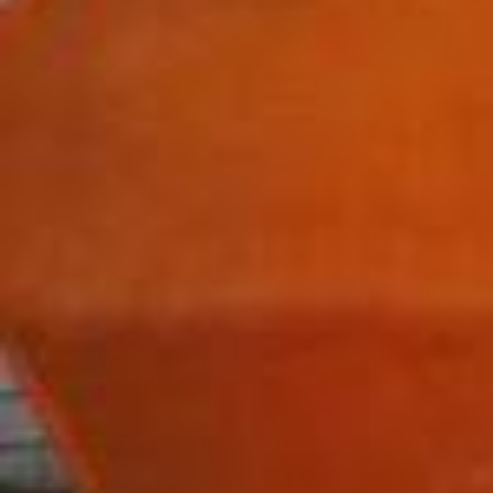
o perspective… This is actually the first time I’ve had two Hot 100 #1s
off of one album since my album 1989 came out in 2014, nearly twel
ve years ago! I know that’s a lot of numbers but it all adds up to me
being so thankful to the fans who helped make this happen by welc
oming this song into your lives with open arms. Seriously bouncing o
ff the walls about this!! Just wanted to say THANK YOU, might go bu
y a giant pretzel at the mall to celebrate, iykyk 🥨🌵🪨
My favorite part about writing is that first spark of an idea. It can hap
pen at any time, for any reason. The idea for the Opalite music vide
o crash landed into my imagination when I was doing promo for The
Life of a Showgirl. I was a guest on one of my favorite shows, @The
GrahamNortonShowOfficial. For those of you who aren’t familiar, it’s
a UK late night show where Graham Norton (the insanely charismati
c and lovable host) invites a random group of actors, entertainers,
musicians, etc to be on his show and we all sit there and chat like i
t’s a dinner party. They even serve wine. Anyway. I remember thinkin
g I got ridiculously lucky with the group I was paired with. Cillian Mur