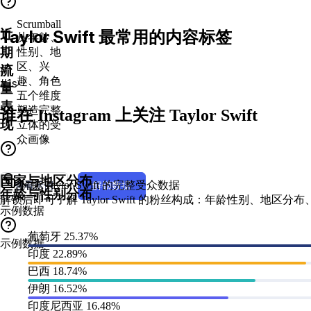
Scrumball
近
Taylor Swift 最常用的内容标签
从年龄、
期
性别、地
区、兴
#1
流
趣、角色
#1s
量
五个维度
表
塑造完整
谁在 Instagram 上关注 Taylor Swift
现
立体的受
众画像
国家与地区分布
解锁 Taylor Swift 的完整受众数据
查看示例
解锁数据
年龄与性别分布
解锁后即可了解 Taylor Swift 的粉丝构成：年龄性别、地
示例数据
葡萄牙
25.37%
示例数据
印度
22.89%
巴西
18.74%
伊朗
16.52%
印度尼西亚
16.48%