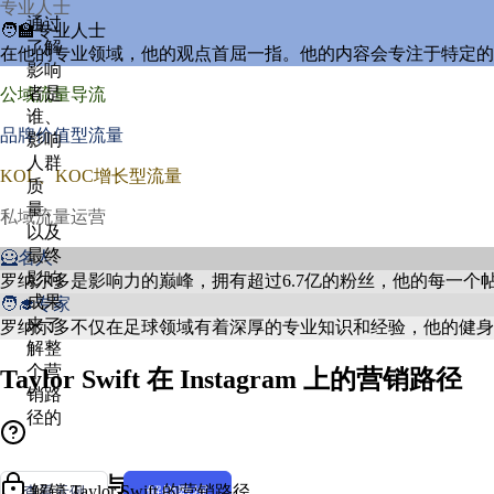
专业人士
通过
🧑‍🏫专业人士
了解
在他的专业领域，他的观点首屈一指。他的内容会专注于特定的
影响
者是
公域流量导流
谁、
品牌价值型流量
影响
人群
KOL、KOC增长型流量
质
量、
私域流量运营
以及
最终
🦸名人
影响
罗纳尔多是影响力的巅峰，拥有超过6.7亿的粉丝，他的每一
成果
🧑‍🎓专家
来了
罗纳尔多不仅在足球领域有着深厚的专业知识和经验，他的健身
解整
个营
Taylor Swift 在 Instagram 上的营销路径
销路
径的
创作者风格与人设
解锁 Taylor Swift 的营销路径
查看示例
解锁数据