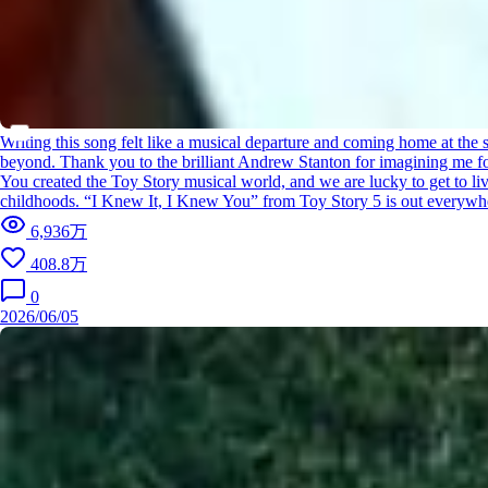
Writing this song felt like a musical departure and coming home at the 
beyond. Thank you to the brilliant Andrew Stanton for imagining me fo
You created the Toy Story musical world, and we are lucky to get to li
childhoods. “I Knew It, I Knew You” from Toy Story 5 is out everyw
6,936万
408.8万
0
2026/06/05