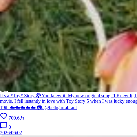
It’s a *Toy* Story 🤠 You knew it! My new original song “I Knew It, I
movie. I fell instantly in love with Toy Story 5 when I was lucky enoug
19th ☁️☁️☁️☁️☁️ 📷: @bethgarrabrant
700.6万
0
2026/06/02