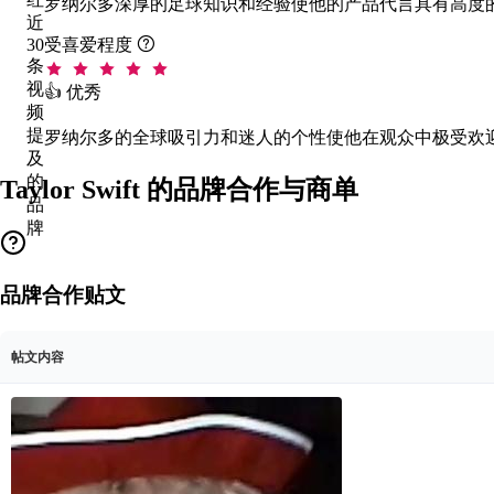
罗纳尔多深厚的足球知识和经验使他的产品代言具有高度
近
30
受喜爱程度

条
视
👍 优秀
频
提
罗纳尔多的全球吸引力和迷人的个性使他在观众中极受欢
及
的
Taylor Swift 的品牌合作与商单
品
牌
品牌合作贴文
帖文内容