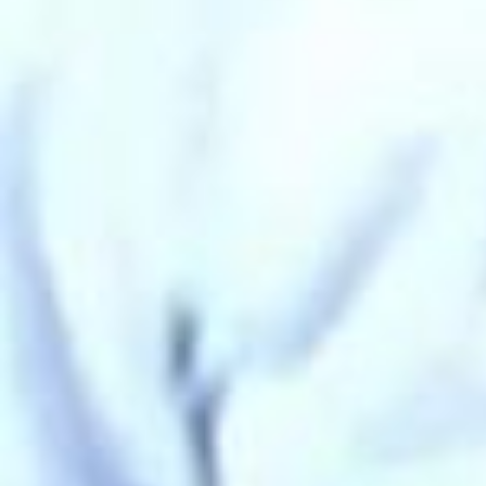
ly. I’ll link where to register and find early voting dates and info in my
story. With love and hope, Taylor Swift Childless Cat Lady 📷: @inez
andvinoodh