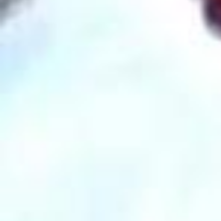
he most. As a voter, I make sure to watch and read everything I can
about their proposed policies and plans for this country. Recently I w
as made aware that AI of ‘me’ falsely endorsing Donald Trump’s pre
sidential run was posted to his site. It really conjured up my fears ar
ound AI, and the dangers of spreading misinformation. It brought me
to the conclusion that I need to be very transparent about my actual
plans for this election as a voter. The simplest way to combat misinf
ormation is with the truth. I will be casting my vote for Kamala Harris
and Tim Walz in the 2024 Presidential Election. I’m voting for @kamal
aharris because she fights for the rights and causes I believe need
a warrior to champion them. I think she is a steady-handed, gifted le
ader and I believe we can accomplish so much more in this country
if we are led by calm and not chaos. I was so heartened and impres
sed by her selection of running mate @timwalz, who has been stan
ding up for LGBTQ+ rights, IVF, and a woman’s right to her own body
for decades. I’ve done my research, and I’ve made my choice. Your
research is all yours to do, and the choice is yours to make. I also w
ant to say, especially to first time voters: Remember that in order to v
ote, you have to be registered! I also find it’s much easier to vote ear