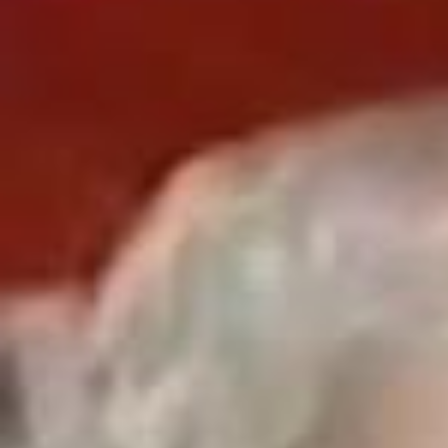
day off from her very exhaustive tour schedule. Her show is physica
lly full on and spectacular, and she could’ve been resting in her time
off. One of the reasons I respect her so much is that she does thing
s like this, goes out of her way to give fans a surprise moment they
didn’t expect. She’s as real as they come and I’m so thankful she did
that for us. Thank you to every one of those beautiful faces I got to
see on 3 magical nights in Louisiana. Our next stop is our last US cit
y on The Eras Tour: Indianapolis ♥️ 📷: @blondeambitiontour / @gettyi
mages / TAS Rights Management