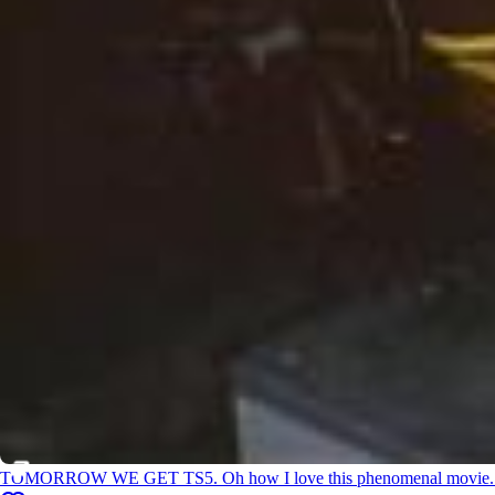
irl.com
Our 6 shows in Toronto were so incredible. It was awesome to play i
n Canada after so much time. As always, the fans in Toronto treated
us like it was a hometown show. Couldn’t have asked for more love
or generosity from the people who came out. I got to play a mashup
of the *Grammy nominated* song ‘us’ with @gracieabrams, mashed
up with ‘Out of the Woods’ and I just adore her. She’s been giving th
e most amazing performances every night on this tour!! The emotion
s have gotten pretty heightened for me and the rest of the team bec
ause it’s gotten extremely real for us: Our next city will be the last on
e of The Eras Tour, and the closing of the most extraordinary chapt
er of my life so far. See you 🔜 , Vancouver. We can’t wait to give yo
u all we’ve got for three more shows. 🥲 AND for all International fan
s, I’m excited to tell you The Tortured Poets Department: The Anthol
ogy will be available to you online starting 29 Nov at 1pm GMT along
TOMORROW WE GET TS5. Oh how I love this phenomenal movie. Disne
with The Official Eras Tour Book starting 7 Dec at 1pm GMT 🫶 📷: @