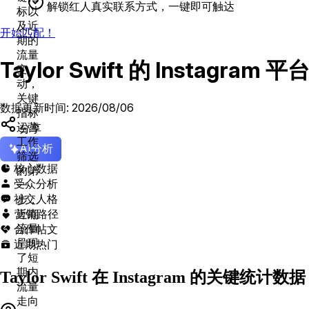
解锁红人真实联系方式，一键即可触达
标以
及近
开始匹配！
期的
流量
Taylor Swift 的 Instag
变
动，
关键
数据更新时间: 2026/08/06
指标
运营
分享
工作
AI分析
筛选
核心数据

的第
受众分析

一
社交人格

步，
营销路径
近期

合作帖文
流量

呈现
近期热门

了短
期内
Taylor Swift 在 Instagram 的关键统计数据
流量
走向