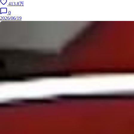
413.8万
emmaeliza / @gettyimages / TAS Rights Management
0
Just 13 days til The Tortured Poets Department: The Anthology on vi
2026/06/19
nyl and CD AND The Official Eras Tour Book are all available for the
first time ever at @target! 🎁 🤍 International info coming soon 🫶 📷:
@bethgarrabrant
Wow, New Orleans. I’m still smiling thinking about that wonderful we
ekend. The city really welcomed us with open arms (with friendship
bracelets on those metaphorical arms) and celebrated the tour with
such flare. One of the things I’ll always remember from this weeken
d was getting to surprise the crowd with a performance by the pop
princess of our dreams: @sabrinacarpenter. Side note: She had one