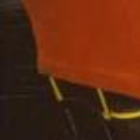
phy, Domhnall Gleeson, Greta Lee, @JodieSmith, and @LewisCapal
di. All people whose work I’ve admired from afar. When we were all t
alking during the broadcast, Domhnall made a light hearted joke abo
ut wanting to be in one of my music videos. He’s Irish! He was joking!
Except that in that moment during the interview, I was instantly struc
k with an *idea*. And so a week later he received an email script I’d
written for the Opalite video, where he was playing the starring role.
I had this thought that it would be wild if all of our fellow guests on t
he Graham Norton show that night, including Graham himself, could
be a part of it too. Like a school group project but for adults and it is
I hereby invite you to a *dazzling* soirée, The Official Release Party
n’t mandatory. To my delight, everyone from the show made the effo
of a Showgirl: Oct 3 - Oct 5 only in cinemas! You’ll get to see the exc
rt to time travel back to the 90’s with us and help with this video. You
lusive world premiere of the music video for my new single “The Fat
might even recognize some friendly faces from The Eras Tour. I got t
e of Ophelia”, along with never before seen behind-the-scenes foot
o work with one of my favorite people in the world, @rpstam, again!
age of how we made it, cut by cut explanations of what inspired this
I had more fun than I ever imagined - Made new friends, metaphors,
music, and the brand new lyric videos from my new album The Life
and fashion choices. It was an absolute thrill to create this story and
of a Showgirl ❤️‍🔥 Looks like it’s time to brush off that Eras Tour outfit
these characters. Shot on film. The Opalite video is out now on Spoti
or orange cardigan… Tickets are on sale now. Dancing is optional b
fy & Apple Music.
ut very much encouraged 💃 Showtimes may vary, so check your loc
al listings. Tickets are limited and available at releasepartyofashowg