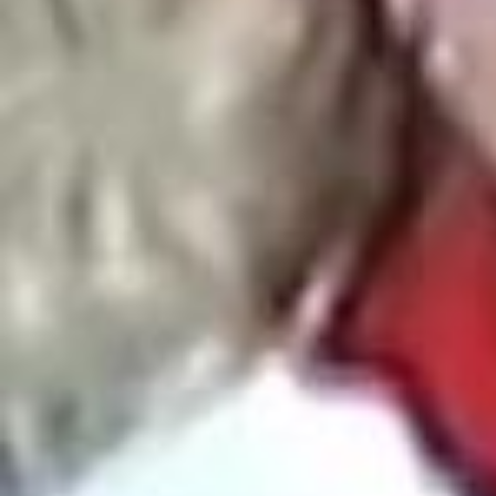
gether in a special way. Well, two ways actually. Excited to announc
e that The Official Eras Tour Book, filled with my own personal refle
ctions, never-before-seen behind the scenes photos, all the magica
l memories you guys brought every single night AND …. The Torture
d Poets Department: The Anthology on vinyl and CD will all be availa
ble for the first time ever only at @Target starting Nov 29th. 🤍 Intern
ational info coming soon!
Like many of you, I watched the debate tonight. If you haven’t alread
y, now is a great time to do your research on the issues at hand and
the stances these candidates take on the topics that matter to you t