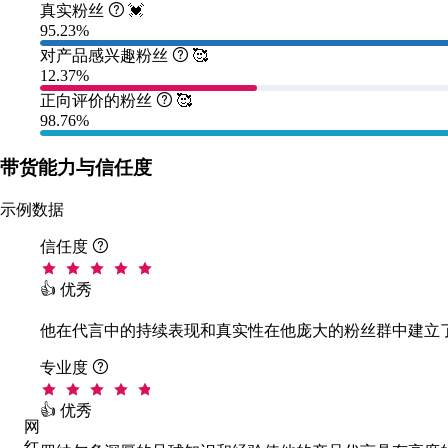
真实粉丝

💓
95.23%
对产品感兴趣粉丝

🥰
12.37%
正向评价的粉丝

🥰
98.76%
带货能力与信任度
示例数据
信任度

👍 优秀
他在代言中的持续表现和真实性在他庞大的粉丝群中建立
专业度

👍 优秀
网
红