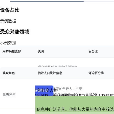
设备占比
示例数据
受众兴趣领域
示例数据
用户兴趣爱好
说明
百分比
粉丝角色画像
示例数据
观众对足球表现出强烈的热
足球
情，常常讨论比赛、球员和罗
45%
观众角色
估计人口统计信息
评论百分比
Taylor Swift 的社交人格
纳尔多的职业生涯亮点。
参与者
倾听者
年龄在18-35岁的年轻人，主要
解锁 Taylor Swift 的社交人格
查看示例
解锁数据
分享者
创造者
死忠粉丝
是男性，来自像葡萄牙、印度
45.5%
了解Taylor Swift的内容风格、表达基调与影响力背后的人格
许多评论表达了希望罗纳尔多
策展人
和伊朗这样的足球热爱国家。
旅行
访问他们国家的愿望，表明对
15%
🧑‍🎨策展人
他总能发现最有趣的信息并广泛分享。他能从大量的内容中筛选
旅行和文化交流的热爱。