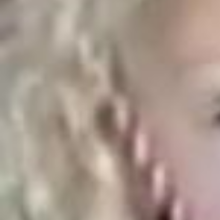
Back in the office… 😎 #MiamiTSTheErasTour
We’ll be kicking off the final leg of The Eras Tour this week, which is
hard to comprehend. This tour has been the most wondrous experie
nce and I knew I wanted to commemorate the memories we made to