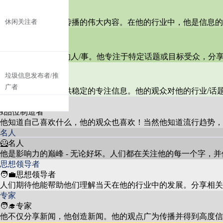
播报者
性别混合，年龄在15-50岁，来
🙋播报者
能播报出像野火般传播的伟大内容。在他的行业中，他是信息的
休闲关注者
自不同地区，对足球感兴趣但
35.2%
粉丝对罗纳尔多的个人生活、
引流人
没有深入参与。
名人文化
代言和与其他名人的互动深感
25%
🏄引流人
兴趣。
他始终关注“热门”的人/事。他专注于特定话题或目标受众，分
提供者
没有特定的年龄或性别，专注
垃圾信息发布者/推
🎙️提供者
于自我推广或与内容无关的事
19.3%
广者
粉丝积极参与帖子，寻求点
他的观众依赖他提供稳定的专注信息。他的观众对他的行业/话
务，如加密货币诈骗。
社交媒体互动
赞、关注和互动，显示出对社
5%
品位制造者
交媒体动态的浓厚兴趣。
💃品位制造者
他知道自己喜欢什么，他的观众也喜欢！当然他知道流行趋势，
名人
🦸名人
观众钦佩罗纳尔多的身材，常
他是影响力的巅峰 - 无论好坏。人们都在关注他的每一个字，
健身
常讨论健身例程和健康生活方
10%
思想领导者
式。
🧑‍💼思想领导者
人们期待他能帮助他们理解当天在他的行业中的发展。分享相关
专家
🧑‍🎓专家
他不仅分享新闻，他创造新闻。他的观点广为传播并得到高度信