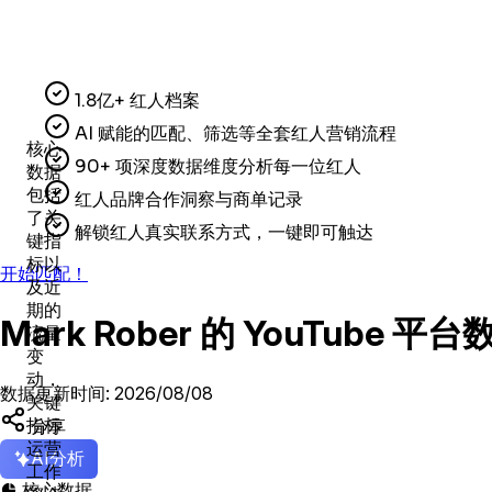
1.8亿+ 红人档案
AI 赋能的匹配、筛选等全套红人营销流程
核心
90+ 项深度数据维度分析每一位红人
数据
包括
红人品牌合作洞察与商单记录
了关
解锁红人真实联系方式，一键即可触达
键指
标以
开始匹配！
及近
期的
Mark Rober 的 YouTube
流量
变
动，
数据更新时间: 2026/08/08
关键
分享
指标
运营
AI分析
工作
核心数据
