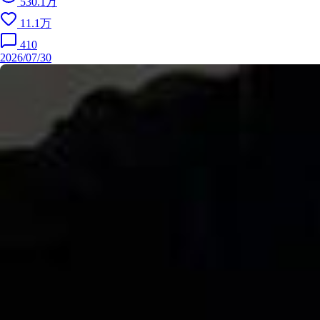
530.1万
11.1万
410
2026/07/30
2025/1
Uncovering America's Underwater City
2025/