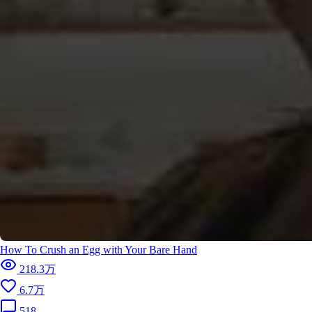
How To Crush an Egg with Your Bare Hand
218.3万
6.7万
518