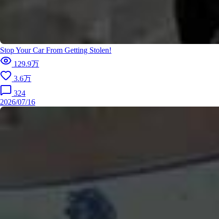
Stop Your Car From Getting Stolen!
129.9万
3.6万
324
2026/07/16