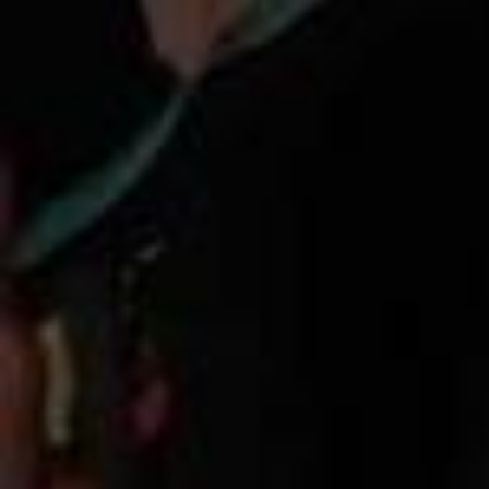
Ronaldo vs My Unbeatable Goalie Robot
2025/1
How to Escape Alcatraz With Basic Engineering