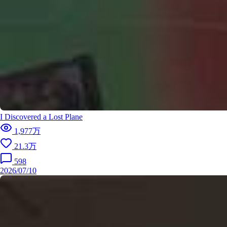
I Discovered a Lost Plane
1,977万
21.3万
598
2026/07/10