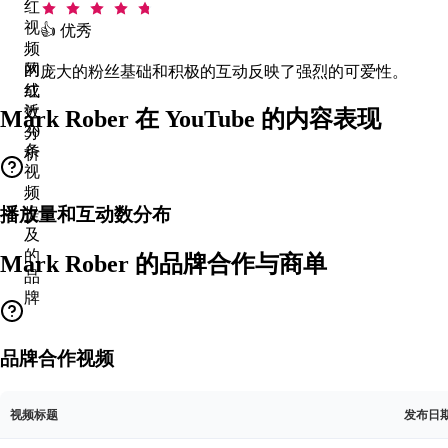
红
视
👍 优秀
频
的
网
庞大的粉丝基础和积极的互动反映了强烈的可爱性。
成
红
效
近
Mark Rober 在 YouTube 的内容表现
30
分
条
析
视
频
播放量和互动数分布
提
及
的
Mark Rober 的品牌合作与商单
品
牌
品牌合作视频
视频标题
发布日