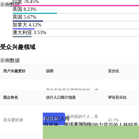
印度
78.45%
示例数据
美国
8.23%
英国
5.67%
加拿大
4.12%
澳大利亚
3.53%
受众兴趣领域
示例数据
用户兴趣爱好
说明
百分比
粉丝角色画像
示例数据
喜欢多种音乐类型的粉丝，尤
其是宝莱坞和地区印度音乐，
观众角色
估计人口统计信息
评论百分比
Mark Rober 的社交人格
音乐爱好者
45.5%
因其丰富的曲目而与T-Series互
动。
参与者
倾听者
积极参与音乐内容的个人，常
解锁 Mark Rober 的社交人格
查看示例
解锁数据
音乐爱好者
45.5%
分享者
创造者
常评论歌曲的质量和风格。
了解Mark Rober的内容风格、表达基调与影响力背后的人格
策展人
喜欢音乐视频中的舞蹈和编舞
🧑‍🎨策展人
舞蹈爱好者
15.2%