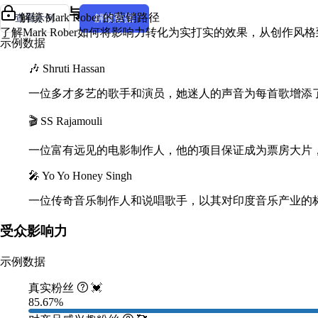
创作者风格与人设
解锁 Mark Rober 的营销路径
查看示例
解锁数据
了解Mark Rober如何将影响力转化为实打实的效果，从创作
示例数据
🎶 Shruti Hassan
一位多才多艺的歌手和演员，她迷人的声音为每首歌增添
🎬 SS Rajamouli
一位富有远见的电影制作人，他的项目保证成为票房大片
🎤 Yo Yo Honey Singh
一位传奇音乐制作人和说唱歌手，以其对印度音乐产业的
受众影响力
示例数据
真实粉丝

💓
85.67%