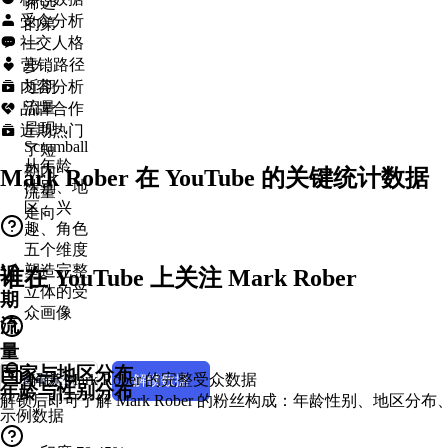
筛选
受众分析

的第
社交人格

一
营销路径

步，
内容分析
近期

品牌合作
流量

呈现
近期热门

Scrumball
了短
从年龄、
期内
Mark Rober 在 YouTube 的关键统计数据
性别、地
流量
区、兴
走向
趣、角色
五个维度
塑造完整
近
谁在 YouTube 上关注 Mark Rober
立体的受
期
众画像
流
量
国家与地区分布
表
解锁 Mark Rober 的完整受众数据
查看示例
解锁数据
年龄与性别分布
解锁后即可了解 Mark Rober 的粉丝构成：年龄性别、地区
现
示例数据