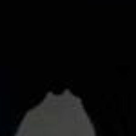
Can You Safely Drink Your Own Pee?