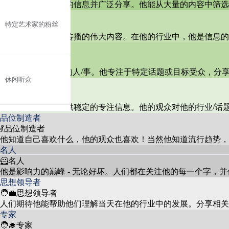
他总能发现最有趣的信息并广泛分享。他能从大量的内容中筛选
的观众是重要的观众群体。
忠实追随特定艺术家的粉丝，
播报者
特定艺术家的粉丝
如Yo Yo Honey Singh，常常表
35.2%
🙋播报者
能播报出像野火般传播的伟大内容。在他的行业中，他是信息的
达钦佩和支持。
对印度电影感兴趣的观众，包
引流人
电影迷
括电影原声带和预告片，常常
25.3%
🏄引流人
观看T-Series的内容。
他始终关注“热门”的人/事。他专注于特定话题或目标受众，分
偶尔观看音乐视频的观众，没
休闲听众
19.3%
提供者
有深入参与或频繁互动。
🎙️提供者
对AI生成内容和数字趋势感兴
他的观众依赖他提供稳定的专注信息。他的观众对他的行业/话
科技爱好者
趣的观众与创新的音乐视频互
5.3%
品位制造者
动。
💃品位制造者
他知道自己喜欢什么，他的观众也喜欢！当然他知道流行趋势，
名人
🦸名人
对印度文化和传统感兴趣的人
文化追随者
8.7%
他是影响力的巅峰 - 无论好坏。人们都在关注他的每一个字，
与宗教和民间音乐内容互动。
思想领导者
🧑‍💼思想领导者
人们期待他能帮助他们理解当天在他的行业中的发展。分享相关
专家
🧑‍🎓专家