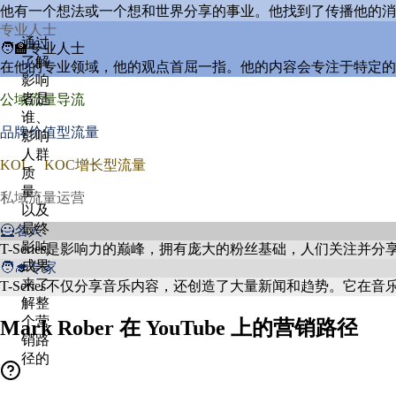
他有一个想法或一个想和世界分享的事业。他找到了传播他的消
专业人士
通过
🧑‍🏫专业人士
了解
在他的专业领域，他的观点首屈一指。他的内容会专注于特定的
影响
者是
公域流量导流
谁、
品牌价值型流量
影响
人群
KOL、KOC增长型流量
质
量、
私域流量运营
以及
最终
🦸名人
影响
T-Series是影响力的巅峰，拥有庞大的粉丝基础，人们关
成果
🧑‍🎓专家
来了
T-Series不仅分享音乐内容，还创造了大量新闻和趋势。它在
解整
个营
Mark Rober 在 YouTube 上的营销路径
销路
径的