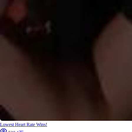
2025/1
How Do Hot Air Balloons Actually Steer?
2025/1
I Blew Up A 24 Story Building
Lowest Heart Rate Wins!