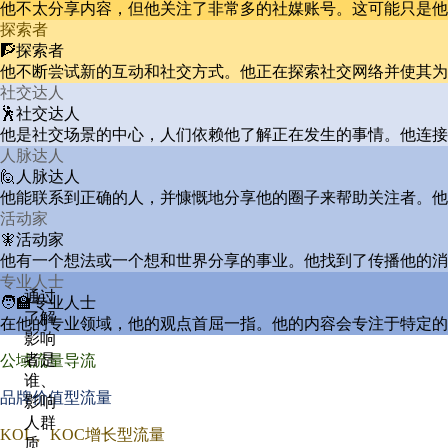
他不太分享内容，但他关注了非常多的社媒账号。这可能只是他
探索者
🧗探索者
他不断尝试新的互动和社交方式。他正在探索社交网络并使其为
社交达人
🕺社交达人
他是社交场景的中心，人们依赖他了解正在发生的事情。他连接
人脉达人
🙋人脉达人
他能联系到正确的人，并慷慨地分享他的圈子来帮助关注者。他
活动家
🧚活动家
他有一个想法或一个想和世界分享的事业。他找到了传播他的消
专业人士
通过
🧑‍🏫专业人士
了解
在他的专业领域，他的观点首屈一指。他的内容会专注于特定的
影响
者是
公域流量导流
谁、
品牌价值型流量
影响
人群
KOL、KOC增长型流量
质