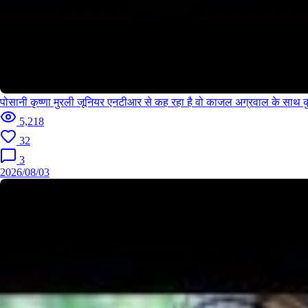
पोसानी कृष्णा मुरली जूनियर एनटीआर से कह रहा है वो काजल अग्रवाल के साथ 
5,218
32
3
2026/08/03