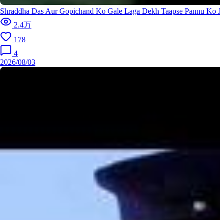
Shraddha Das Aur Gopichand Ko Gale Laga Dekh Taapse Pannu Ko J
2.4万
178
4
2026/08/03