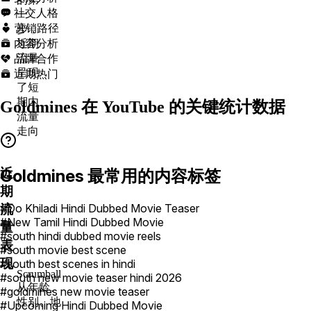
社交人格

一
营销路径

步，
内容分析
近期

品牌合作
流量

呈现
近期热门

了短
期内
Goldmines 在 YouTube 的关键统计数据
流量
走向
近
Goldmines 最常用的内容标签
期
#Do Khiladi Hindi Dubbed Movie Teaser
流
#New Tamil Hindi Dubbed Movie
量
#south hindi dubbed movie reels
表
#south movie best scene
现
#south best scenes in hindi
Scrumball
#south new movie teaser hindi 2026
从年龄、
#goldmines new movie teaser
性别、地
#Upcoming Hindi Dubbed Movie