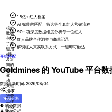
1.8亿+ 红人档案
AI 赋能的匹配、筛选等全套红人营销流程
核心
90+ 项深度数据维度分析每一位红人
数据
包括
红人品牌合作洞察与商单记录
了关
解锁红人真实联系方式，一键即可触达
键指
标以
开始匹配！
及近
期的
Goldmines 的 YouTube 
流量
变
动，
数据更新时间: 2026/08/04
关键
分享
指标
运营
AI分析
工作
核心数据

筛选
受众分析

的第