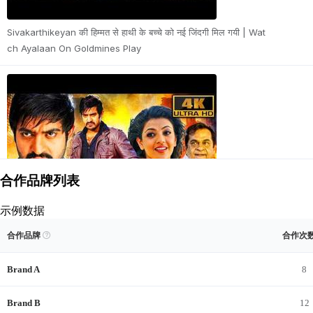
Sivakarthikeyan की हिम्मत से हाथी के बच्चे को नई जिंदगी मिल गयी | Wat
ch Ayalaan On Goldmines Play
2026/
合作品牌列表
示例数据
解锁 Goldmines 的品牌合作记录
查看示例
解锁数据
合作品牌

合作次
Baadshah (4K ULTRA HD) Jr NTR Action Full Movie | Kajal A
查看Goldmines的近期商单内容与完整品牌合作记录。合作前
ggarwal, Brahmanandam
Brand A
8
Brand B
12