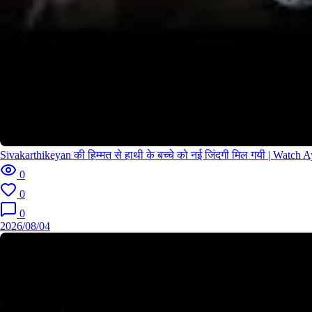
विजयकांत रियाज खान से 30 लाख मांग रहा है | Mar Mitenge 3 फिल्म का B
est सीन
Sivakarthikeyan की हिम्मत से हाथी के बच्चे को नई जिंदगी मिल गयी | Watc
0
2026/
0
0
2026/08/04
रवि तेजा ने इलियाना डिक्रूज को चोरनी कहा | Ravi Teja & Ileana Dcruz
Movie Scene | Dadagiri Movie