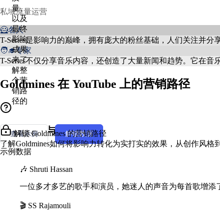
量、
私域流量运营
以及
最终
🦸名人
影响
T-Series是影响力的巅峰，拥有庞大的粉丝基础，人们关
成果
🧑‍🎓专家
来了
T-Series不仅分享音乐内容，还创造了大量新闻和趋势。它在
解整
个营
Goldmines 在 YouTube 上的营销路径
销路
径的
创作者风格与人设
解锁 Goldmines 的营销路径
查看示例
解锁数据
了解Goldmines如何将影响力转化为实打实的效果，从创作风
示例数据
🎶 Shruti Hassan
一位多才多艺的歌手和演员，她迷人的声音为每首歌增添
🎬 SS Rajamouli