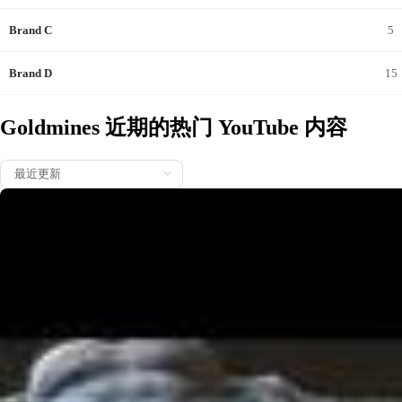
Brand C
5
Brand D
15
2026/
Goldmines 近期的热门 YouTube 内容
Shraddha Das Aur Gopichand Ko Gale Laga Dekh Taapse P
annu Ko Jhatka Laga #shorts #reels #MardKiZaban
2026/