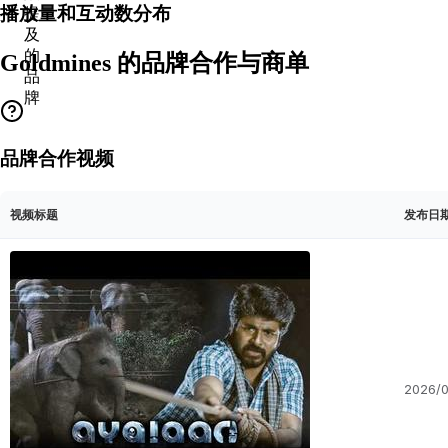
播放量和互动数分布
提
及
的
Goldmines 的品牌合作与商单
品
牌
品牌合作视频
视频标题
发布日
2026/