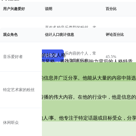
用户兴趣爱好
说明
百分比
粉丝角色画像
示例数据
喜欢多种音乐类型的粉丝，尤
其是宝莱坞和地区印度音乐，
观众角色
估计人口统计信息
评论百分比
Goldmines 的社交人格
音乐爱好者
45.5%
因其丰富的曲目而与T-Series互
动。
参与者
倾听者
积极参与音乐内容的个人，常
解锁 Goldmines 的社交人格
查看示例
解锁数据
音乐爱好者
45.5%
分享者
创造者
常评论歌曲的质量和风格。
了解Goldmines的内容风格、表达基调与影响力背后的人格特
策展人
喜欢音乐视频中的舞蹈和编舞
🧑‍🎨策展人
舞蹈爱好者
15.2%
他总能发现最有趣的信息并广泛分享。他能从大量的内容中筛选
的观众是重要的观众群体。
忠实追随特定艺术家的粉丝，
播报者
特定艺术家的粉丝
如Yo Yo Honey Singh，常常表
35.2%
🙋播报者
能播报出像野火般传播的伟大内容。在他的行业中，他是信息的
达钦佩和支持。
对印度电影感兴趣的观众，包
引流人
电影迷
括电影原声带和预告片，常常
25.3%
🏄引流人
观看T-Series的内容。
他始终关注“热门”的人/事。他专注于特定话题或目标受众，分
偶尔观看音乐视频的观众，没
休闲听众
19.3%
提供者
有深入参与或频繁互动。
🎙️提供者