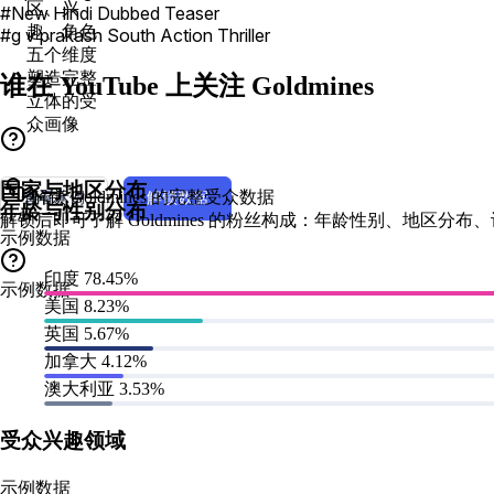
区、兴
#New Hindi Dubbed Teaser
趣、角色
#g v prakash South Action Thriller
五个维度
塑造完整
谁在 YouTube 上关注 Goldmines
立体的受
众画像
国家与地区分布
解锁 Goldmines 的完整受众数据
查看示例
解锁数据
年龄与性别分布
解锁后即可了解 Goldmines 的粉丝构成：年龄性别、地区分
示例数据
印度
78.45%
示例数据
美国
8.23%
英国
5.67%
加拿大
4.12%
澳大利亚
3.53%
受众兴趣领域
示例数据