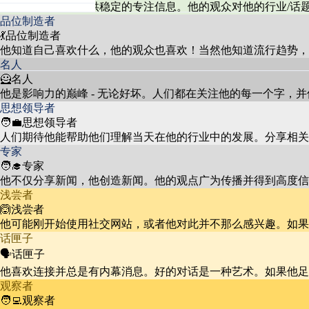
对AI生成内容和数字趋势感兴
他的观众依赖他提供稳定的专注信息。他的观众对他的行业/话
科技爱好者
趣的观众与创新的音乐视频互
5.3%
品位制造者
动。
💃品位制造者
他知道自己喜欢什么，他的观众也喜欢！当然他知道流行趋势，
名人
🦸名人
对印度文化和传统感兴趣的人
文化追随者
8.7%
他是影响力的巅峰 - 无论好坏。人们都在关注他的每一个字，
与宗教和民间音乐内容互动。
思想领导者
🧑‍💼思想领导者
人们期待他能帮助他们理解当天在他的行业中的发展。分享相关
专家
🧑‍🎓专家
他不仅分享新闻，他创造新闻。他的观点广为传播并得到高度信
浅尝者
🙆浅尝者
他可能刚开始使用社交网站，或者他对此并不那么感兴趣。如果
话匣子
🗣️话匣子
他喜欢连接并总是有内幕消息。好的对话是一种艺术。如果他足
观察者
🧑‍💻观察者