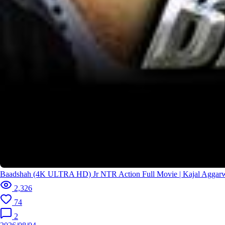
Baadshah (4K ULTRA HD) Jr NTR Action Full Movie | Kajal Aggar
2,326
74
2