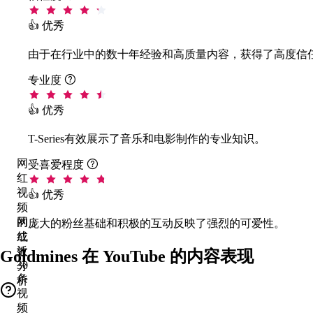
👍 优秀
由于在行业中的数十年经验和高质量内容，获得了高度信
专业度

👍 优秀
T-Series有效展示了音乐和电影制作的专业知识。
网
受喜爱程度

红
视
👍 优秀
频
的
网
庞大的粉丝基础和积极的互动反映了强烈的可爱性。
成
红
效
近
Goldmines 在 YouTube 的内容表现
30
分
条
析
视
频